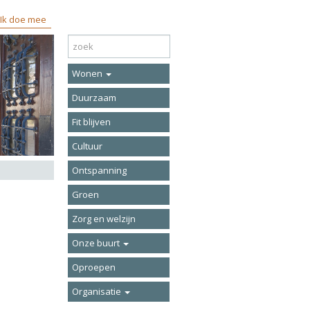
Ik doe mee
Wonen
Duurzaam
Fit blijven
Cultuur
Ontspanning
Groen
Zorg en welzijn
Onze buurt
Oproepen
Organisatie