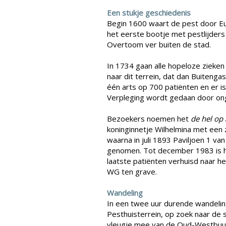
Een stukje geschiedenis
Begin 1600 waart de pest door Euro
het eerste bootje met pestlijders 
Overtoom ver buiten de stad.
In 1734 gaan alle hopeloze zieken
naar dit terrein, dat dan Buitenga
één arts op 700 patiënten en er is
Verpleging wordt gedaan door on
Bezoekers noemen het
de hel op
koninginnetje Wilhelmina met een z
waarna in juli 1893 Paviljoen 1 va
genomen. Tot december 1983 is he
laatste patiënten verhuisd naar 
WG ten grave.
Wandeling
In een twee uur durende wandelin
Pesthuisterrein, op zoek naar de 
vleugje mee van de Oud-Westbuur