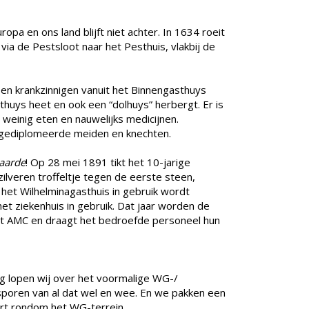
pa en ons land blijft niet achter. In 1634 roeit
via de Pestsloot naar het Pesthuis, vlakbij de
 en krankzinnigen vanuit het Binnengasthuys
sthuys heet en ook een “dolhuys” herbergt. Er is
 weinig eten en nauwelijks medicijnen.
gediplomeerde meiden en knechten.
 aarde
! Op 28 mei 1891 tikt het 10-jarige
ilveren troffeltje tegen de eerste steen,
n het Wilhelminagasthuis in gebruik wordt
t ziekenhuis in gebruik. Dat jaar worden de
het AMC en draagt het bedroefde personeel hun
g lopen wij over het voormalige WG-/
sporen van al dat wel en wee. En we pakken een
t rondom het WG-terrein.