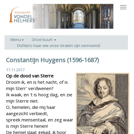
Toggl
navig
Menu
Onze buurt
Dichters naar wie onze straten zijn vernoemd
Constantijn Huygens (1596-1687)
17.11.2017
Op de dood van Sterre
Droom ik, en is het nacht, of is
mijn Sterr' verdwenen?
Ik waak, en 't is hoog dag, en zie
mijn Sterre niet.
O, hemelen, die mij haar
aangezicht verbiedt,
spreek mensentaal, en zeg waar
is mijn Sterre henen!
De hemel slaat geluid, ik hoor