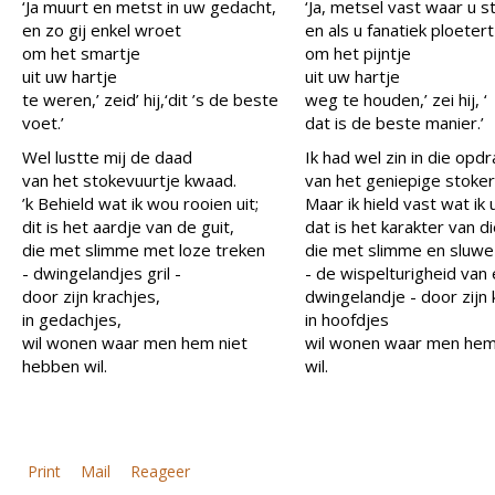
‘Ja muurt en metst in uw gedacht,
‘Ja, metsel vast waar u 
en zo gij enkel wroet
en als u fanatiek ploetert
om het smartje
om het pijntje
uit uw hartje
uit uw hartje
te weren,’ zeid’ hij,‘dit ’s de beste
weg te houden,’ zei hij, ‘
voet.’
dat is de beste manier.’
Wel lustte mij de daad
Ik had wel zin in die opdr
van het stokevuurtje kwaad.
van het geniepige stoker
’k Behield wat ik wou rooien uit;
Maar ik hield vast wat ik 
dit is het aardje van de guit,
dat is het karakter van d
die met slimme met loze treken
die met slimme en sluwe
- dwingelandjes gril -
- de wispelturigheid van
door zijn krachjes,
dwingelandje - door zijn 
in gedachjes,
in hoofdjes
wil wonen waar men hem niet
wil wonen waar men hem
hebben wil.
wil.
Print
Mail
Reageer