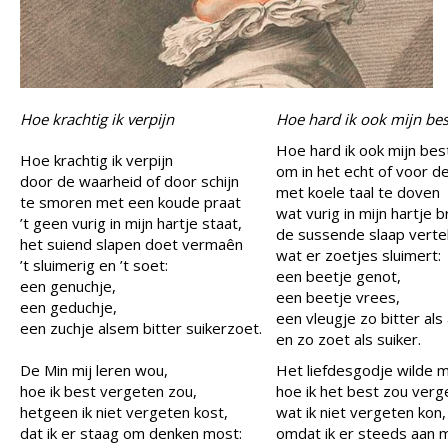
Hoe krachtig ik verpijn
Hoe hard ik ook mijn be
Hoe hard ik ook mijn bes
Hoe krachtig ik verpijn
om in het echt of voor de
door de waarheid of door schijn
met koele taal te doven
te smoren met een koude praat
wat vurig in mijn hartje b
’t geen vurig in mijn hartje staat,
de sussende slaap vertel
het suiend slapen doet vermaên
wat er zoetjes sluimert:
’t sluimerig en ’t soet:
een beetje genot,
een genuchje,
een beetje vrees,
een geduchje,
een vleugje zo bitter als
een zuchje alsem bitter suikerzoet.
en zo zoet als suiker.
De Min mij leren wou,
Het liefdesgodje wilde mi
hoe ik best vergeten zou,
hoe ik het best zou verg
hetgeen ik niet vergeten kost,
wat ik niet vergeten kon,
dat ik er staag om denken most:
omdat ik er steeds aan 