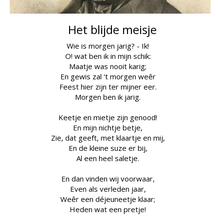
Het blijde meisje
Wie is morgen jarig? - Ik!
O! wat ben ik in mijn schik:
Maatje was nooit karig;
En gewis zal 't morgen weêr
Feest hier zijn ter mijner eer.
Morgen ben ik jarig.
Keetje
en
mietje
zijn genood!
En mijn nichtje
betje
,
Zie, dat geeft, met
klaartje
en mij,
En de kleine
suze
er bij,
Al een heel saletje.
En dan vinden wij voorwaar,
Even als verleden jaar,
Weêr een déjeuneetje klaar;
Heden wat een pretje!