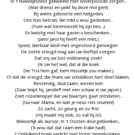
In 't huwelijksnest gekweekt met onverpoosde zorgen...
(Wat drenst en jankt hij deze morgen!)
Bij wiens geboorte een heilgodes
Ons huis betrad, die mild u wou gedenken...
(Foei! wat besmoezelt hij zijn hes...)
En kwistig met haar gaven u beschenken...
(Jans! Jans! hij heeft een mes;)
Speel, dierbaar kind! met ongestoord genoegen.
De zoete vreugd mag aan uw leeftijd voegen:
Dat vrij uw lust voldoening zoek'!
(Ik zei het wel, dat al die koek
Die Trui hem gaf, hem misselijk zou maken.)
O! dat de vreugd, die thans uw schuldloos hart doet blaken,
Bestendig, duurzaam, wezen kon:
(Daar knipt hij, Janslief! met een schaar in uw japon.)
Zoet rozenknopje! dat uw blaartjes gaat ontsluiten...
(Ga naar Mama, en laat je neus reis snuiten!)
Zo zacht, zo geurig en zo fris!
(Hij maakt mij ziek, zo vuil hij is!)
Bekoorlijk als Auroor, in 't Oosten doorgeblonken...
('k wou dat dat raam een tralie had!)
't Ontluikend brein verlicht met louter hemelvonken...