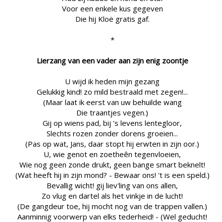
Voor een enkele kus gegeven
Die hij Kloë gratis gaf.
*
Lierzang van een vader aan zijn enig zoontje
U wijd ik heden mijn gezang
Gelukkig kind! zo mild bestraald met zegen!...
(Maar laat ik eerst van uw behuilde wang
Die traantjes vegen.)
Gij op wiens pad, bij 's levens lentegloor,
Slechts rozen zonder dorens groeien...
(Pas op wat, Jans, daar stopt hij erwten in zijn oor.)
U, wie genot en zoetheên tegenvloeien,
Wie nog geen zonde drukt, geen bange smart beknelt!
(Wat heeft hij in zijn mond? - Bewaar ons! 't is een speld.)
Bevallig wicht! gij liev'ling van ons allen,
Zo vlug en dartel als het vinkje in de lucht!
(De gangdeur toe, hij mocht nog van de trappen vallen.)
Aanminnig voorwerp van elks tederheid! - (Wel geducht!