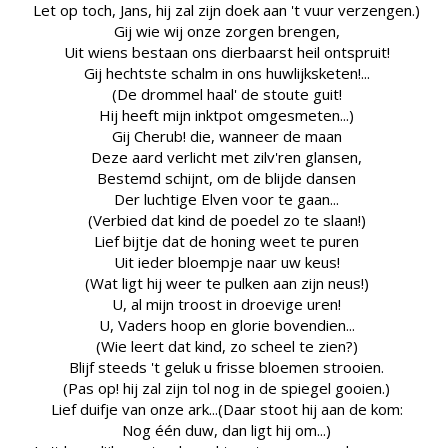
Let op toch, Jans, hij zal zijn doek aan 't vuur verzengen.)
Gij wie wij onze zorgen brengen,
Uit wiens bestaan ons dierbaarst heil ontspruit!
Gij hechtste schalm in ons huwlijksketen!...
(De drommel haal' de stoute guit!
Hij heeft mijn inktpot omgesmeten...)
Gij Cherub! die, wanneer de maan
Deze aard verlicht met zilv'ren glansen,
Bestemd schijnt, om de blijde dansen
Der luchtige Elven voor te gaan...
(Verbied dat kind de poedel zo te slaan!)
Lief bijtje dat de honing weet te puren
Uit ieder bloempje naar uw keus!
(Wat ligt hij weer te pulken aan zijn neus!)
U, al mijn troost in droevige uren!
U, Vaders hoop en glorie bovendien...
(Wie leert dat kind, zo scheel te zien?)
Blijf steeds 't geluk u frisse bloemen strooien.
(Pas op! hij zal zijn tol nog in de spiegel gooien.)
Lief duifje van onze ark...(Daar stoot hij aan de kom:
Nog één duw, dan ligt hij om...)