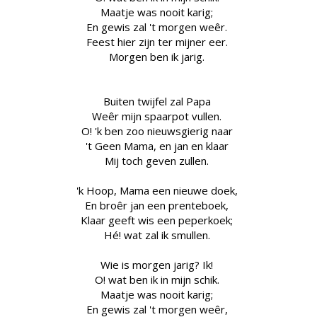
Maatje was nooit karig;
En gewis zal 't morgen weêr.
Feest hier zijn ter mijner eer.
Morgen ben ik jarig.
Buiten twijfel zal Papa
Weêr mijn spaarpot vullen.
O! 'k ben zoo nieuwsgierig naar
't Geen Mama, en
jan
en
klaar
Mij toch geven zullen.
'k Hoop, Mama een nieuwe doek,
En broêr
jan
een prenteboek,
Klaar
geeft wis een peperkoek;
Hé! wat zal ik smullen.
Wie is morgen jarig? Ik!
O! wat ben ik in mijn schik.
Maatje was nooit karig;
En gewis zal 't morgen weêr,