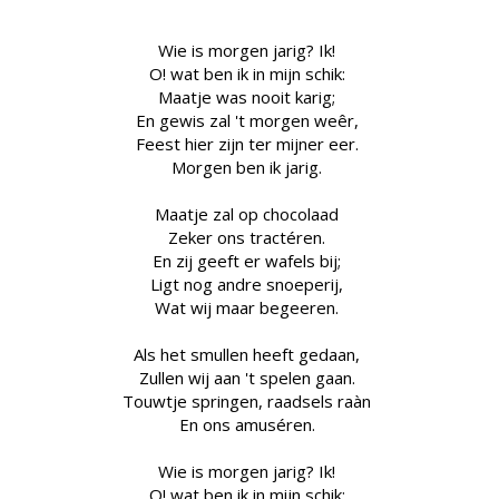
Wie is morgen jarig? Ik!
O! wat ben ik in mijn schik:
Maatje was nooit karig;
En gewis zal 't morgen weêr,
Feest hier zijn ter mijner eer.
Morgen ben ik jarig.
Maatje zal op chocolaad
Zeker ons tractéren.
En zij geeft er wafels bij;
Ligt nog andre snoeperij,
Wat wij maar begeeren.
Als het smullen heeft gedaan,
Zullen wij aan 't spelen gaan.
Touwtje springen, raadsels raàn
En ons amuséren.
Wie is morgen jarig? Ik!
O! wat ben ik in mijn schik: