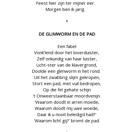
Feest hier zijn ter mijner eer.
Morgen ben ik jarig.
*
DE GLIMWORM EN DE PAD
Een fabel
Vonk'lend door het loverduister,
Zelf onkundig van haar luister,
Licht-ster van de klavergrond,
Doolde een glimworm in het rond.
Uit het zwabbrig slijm gekropen,
Stort een pad, met vuil bedropen,
Op die fel gehate schijn
't Onweerstaanbaar moordvenijn.
'Waarom doodt in arren moede,
Waarom doodt mij uwe woede,
Daar ik u nooit beledigd had?'
'Waarom licht gij?' bromt de pad.