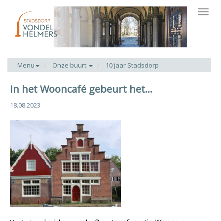
Toggl
navig
Menu
Onze buurt
10 jaar Stadsdorp
In het Wooncafé gebeurt het...
18.08.2023