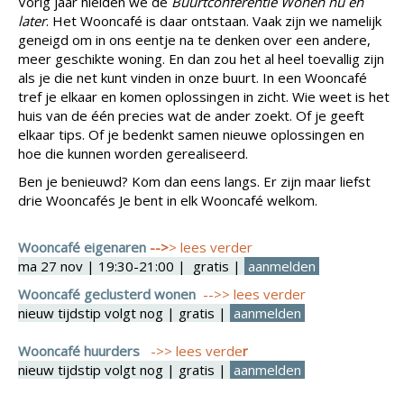
Vorig jaar hielden we de
Bu
urtconferentie Wonen nu en
later
. Het Wooncafé is daar ontstaan. Vaak zijn we namelijk
geneigd om in ons eentje na te denken over een andere,
meer geschikte woning. En dan zou het al heel toevallig zijn
als je die net kunt vinden in onze buurt. In een Wooncafé
tref je elkaar en komen oplossingen in zicht. Wie weet is het
huis van de één precies wat de ander zoekt. Of je geeft
elkaar tips. Of je bedenkt samen nieuwe oplossingen en
hoe die kunnen worden gerealiseerd.
Ben je benieuwd? Kom dan eens langs. Er zijn maar liefst
drie Wooncafés Je bent in elk Wooncafé welkom.
Wooncafé eigenaren
-->
>
lees verder
ma 27 nov | 19:30-21:00 | gratis |
aanmelden
Wooncafé geclusterd wonen
-->>
lees verder
nieuw tijdstip volgt nog | gratis |
aanmelden
Wooncafé huurders
->> lees verde
r
nieuw tijdstip volgt nog | gratis |
aanmelden