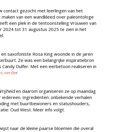
 contact gezocht met leerlingen van het
het maken van een wandkleed over paleontologe
eft een plek in de tentoonstelling Vrouwen van
2024 tot 31 augustus 2025 te zien in het
l.
 en saxofoniste Rosa King woonde in de jaren
erbuurt. Ze was een belangrijke inspiratiebron
s Candy Dulfer. Met een eerbetoon realiseren in
es verde
r
Vrijheid
en daarom organiseren ze op maandag
r iedereen. Ingrediënten: onbekende verhalen
inding met buurtbewoners en statushouders,
tie: Oud West. Meer info volgt.
wijst naar de kleine paarse bloemen die overal