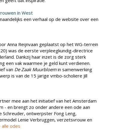
n geeft dat inspiratie.
vrouwen in West
 maandelijks een verhaal op de website over een
oor Anna Reijnvaan geplaatst op het WG-terrein
920) was de eerste verpleegkundig-directrice
erland. Dankzij haar inzet is de zorg sterk
ing een vak waarmee je geld kunt verdienen.
tief van
De Zaak Muurbloem
in samenwerking
werp is van de 15 jarige vmbo-scholiere Jill
partner mee aan het initiatief van het Amsterdam
 - en brengt zo onder andere een ode aan
je Schreuder, ontwerpster Fong Leng,
dermodel Lenie Verbruggen, verzetsvrouw en
 alle odes