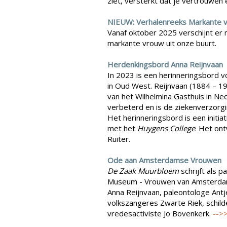
ziet, versterkt dat je vertrouwen e
NIEUW: Verhalenreeks Markante 
Vanaf oktober 2025 verschijnt er
markante vrouw uit onze buurt.
Herdenkingsbord Anna Reijnvaan
In 2023 is een herinneringsbord v
in Oud West. Reijnvaan (1884 – 1
van het Wilhelmina Gasthuis in Ned
verbeterd en is de ziekenverzorg
Het herinneringsbord is een initia
met het
Huygens College
. Het ont
Ruiter.
Ode aan Amsterdamse Vrouwen
De Zaak Muurbloem
schrijft als 
Museum - Vrouwen van Amsterdam
Anna Reijnvaan, paleontologe Ant
volkszangeres Zwarte Riek, schil
vredesactiviste Jo Bovenkerk.
-->>