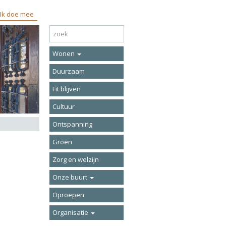
Ik doe mee
Wonen
Duurzaam
Fit blijven
Cultuur
Ontspanning
Groen
Zorg en welzijn
Onze buurt
Oproepen
Organisatie