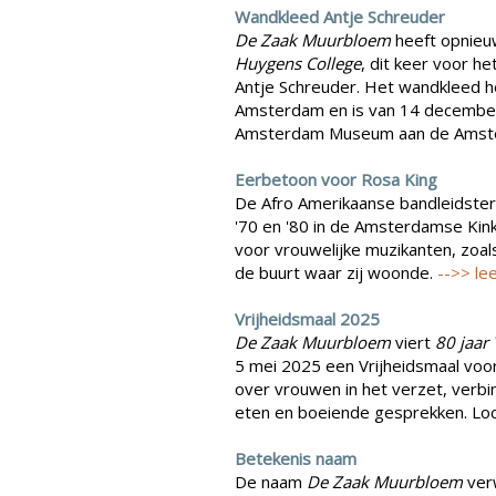
Wandkleed Antje Schreuder
De Zaak Muurbloem
heeft opnieuw
Huygens College
, dit keer voor 
Antje Schreuder. Het wandkleed he
Amsterdam en is van 14 december 
Amsterdam Museum aan de Amste
Eerbetoon voor Rosa King
De Afro Amerikaanse bandleidster
'70 en '80 in de Amsterdamse Kink
voor vrouwelijke muzikanten, zoal
de buurt waar zij woonde.
-->> le
Vrijheidsmaal 2025
De Zaak Muurbloem
viert
80 jaar 
5 mei 2025 een Vrijheidsmaal voo
over vrouwen in het verzet, verb
eten en boeiende gesprekken. Loca
Betekenis naam
De naam
De Zaak Muurbloem
ver