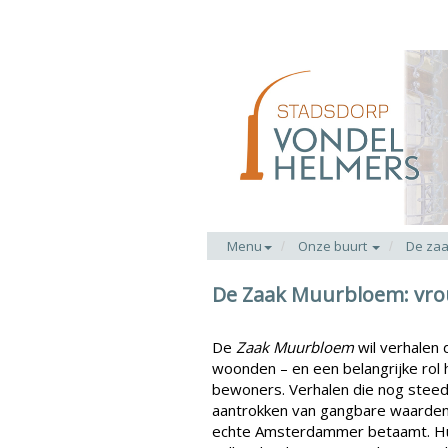
Menu
Onze buurt
De za
De Zaak Muurbloem: vro
De
Zaak Muurbloem
wil verhalen
woonden – en een belangrijke rol
bewoners. Verhalen die nog steed
aantrokken van gangbare waarden
echte Amsterdammer betaamt. Hun