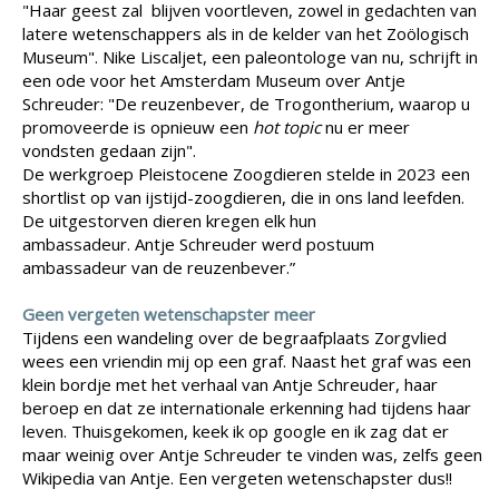
"Haar geest zal blijven voortleven, zowel in gedachten van
latere wetenschappers als in de kelder van het Zoölogisch
Museum". Nike Liscaljet, een paleontologe van nu, schrijft in
een ode voor het Amsterdam Museum over Antje
Schreuder: "De reuzenbever, de Trogontherium, waarop u
promoveerde is opnieuw een
hot topic
nu er meer
vondsten gedaan zijn".
De werkgroep Pleistocene Zoogdieren stelde in 2023 een
shortlist op van ijstijd-zoogdieren, die in ons land leefden.
De uitgestorven dieren kregen elk hun
ambassadeur. Antje Schreuder werd postuum
ambassadeur van de reuzenbever.”
Geen vergeten wetenschapster meer
Tijdens een wandeling over de begraafplaats Zorgvlied
wees een vriendin mij op een graf. Naast het graf was een
klein bordje met het verhaal van Antje Schreuder, haar
beroep en dat ze internationale erkenning had tijdens haar
leven. Thuisgekomen, keek ik op google en ik zag dat er
maar weinig over Antje Schreuder te vinden was, zelfs geen
Wikipedia van Antje. Een vergeten wetenschapster dus!!