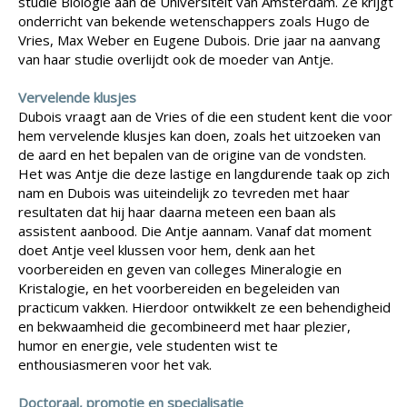
studie Biologie aan de Universiteit van Amsterdam. Ze krijgt
onderricht van bekende wetenschappers zoals Hugo de
Vries, Max Weber en Eugene Dubois. Drie jaar na aanvang
van haar studie overlijdt ook de moeder van Antje.
Vervelende klusjes
Dubois vraagt aan de Vries of die een student kent die voor
hem vervelende klusjes kan doen, zoals het uitzoeken van
de aard en het bepalen van de origine van de vondsten.
Het was Antje die deze lastige en langdurende taak op zich
nam en Dubois was uiteindelijk zo tevreden met haar
resultaten dat hij haar daarna meteen een baan als
assistent aanbood. Die Antje aannam. Vanaf dat moment
doet Antje veel klussen voor hem, denk aan het
voorbereiden en geven van colleges Mineralogie en
Kristalogie, en het voorbereiden en begeleiden van
practicum vakken. Hierdoor ontwikkelt ze een behendigheid
en bekwaamheid die gecombineerd met haar plezier,
humor en energie, vele studenten wist te
enthousiasmeren voor het vak.
Doctoraal, promotie en specialisatie