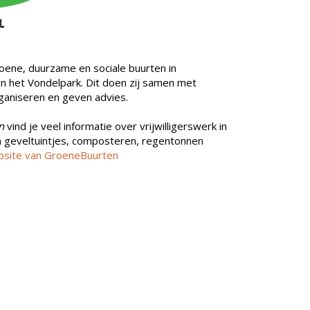
roene, duurzame en sociale buurten in
 het Vondelpark. Dit doen zij samen met
ganiseren en geven advies.
n
vind je veel informatie over vrijwilligerswerk in
n geveltuintjes, composteren, regentonnen
site
van
GroeneBuu
rten