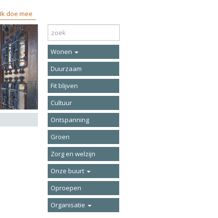
Ik doe mee
Wonen
Duurzaam
Fit blijven
Cultuur
Ontspanning
Groen
Zorg en welzijn
Onze buurt
Oproepen
Organisatie