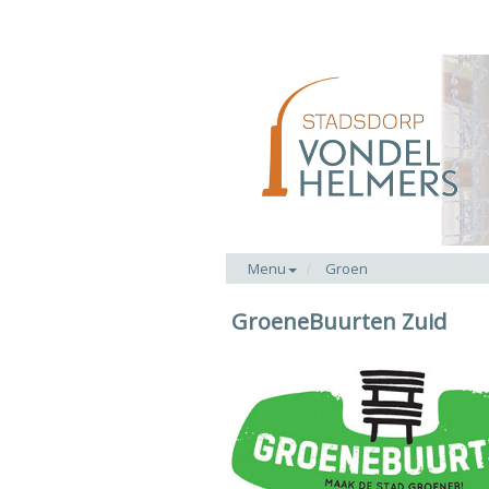
Menu
Groen
GroeneBuurten Zuid