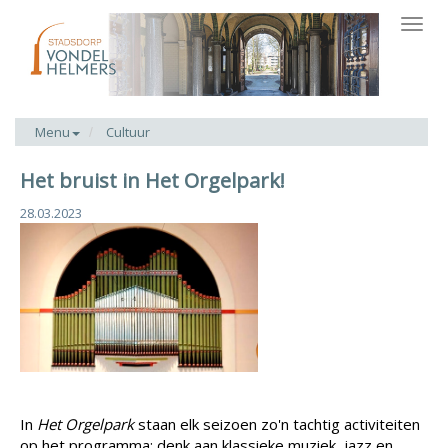
Toggl
navig
Menu
Cultuur
Het bruist in Het Orgelpark!
28.03.2023
In
Het Orgelpark
staan elk seizoen zo'n tachtig activiteiten
op het programma: denk aan klassieke muziek, jazz en