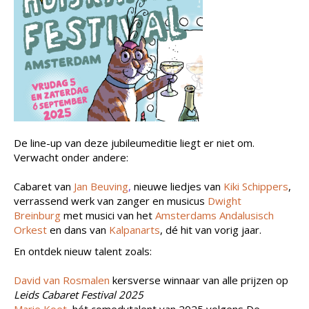
De line-up van deze jubileumeditie liegt er niet om.
Verwacht onder andere:
Cabaret van
Jan Beuving
,
nieuwe liedjes van
Kiki Schippers
,
verrassend werk van zanger en musicus
Dwight
Breinburg
met musici van het
Amsterdams Andalusisch
Orkest
en dans van
Kalpanarts
, dé hit van vorig jaar.
En ontdek nieuw talent zoals:
David van Rosmalen
kersverse winnaar van alle prijzen op
Leids Cabaret Festival 2025
Marie Koet
hét comedytalent van 2025 volgens De